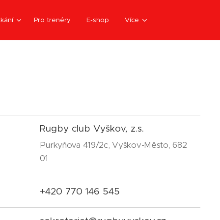
kání
Pro trenéry
E-shop
Více
Rugby club Vyškov, z.s.
Purkyňova 419/2c, Vyškov-Město, 682
01
+420 770 146 545