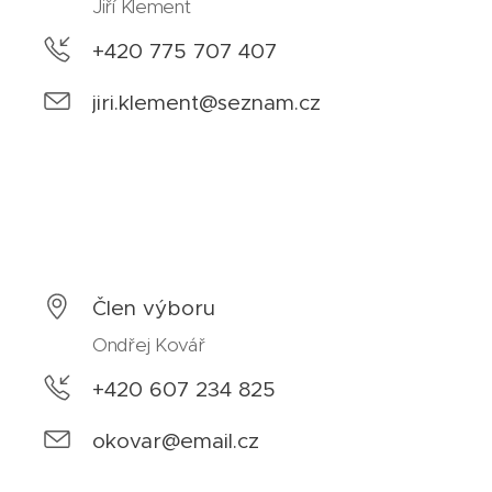
Jiří Klement
+420 775 707 407
jiri.klement@seznam.cz
Člen výboru
Ondřej Kovář
+420 607 234 825
okovar@email.cz