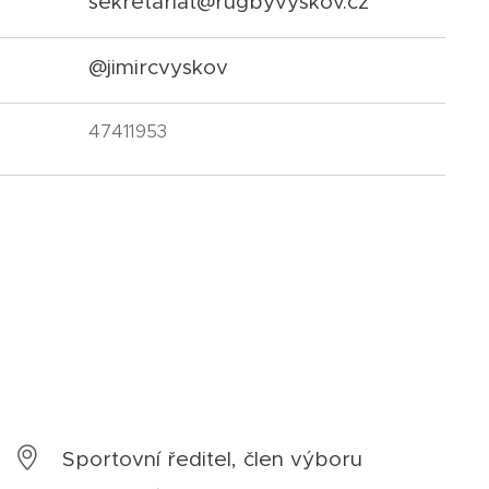
sekretariat@rugbyvyskov.cz
@jimircvyskov
47411953
Sportovní ředitel, člen výboru