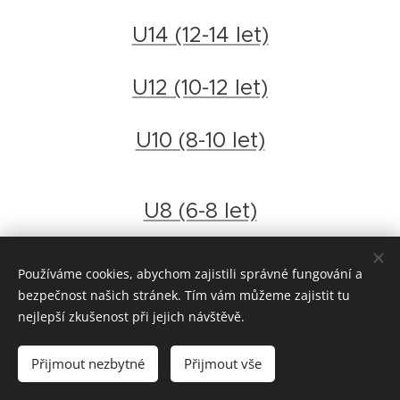
U14 (12-14 let)
U12 (10-12 let)
U10 (8-10 let)
U8 (6-8 let)
Ragbáček - rugby školka (4-6 let)
Používáme cookies, abychom zajistili správné fungování a
bezpečnost našich stránek. Tím vám můžeme zajistit tu
nejlepší zkušenost při jejich návštěvě.
Přijmout nezbytné
Přijmout vše
Cookies