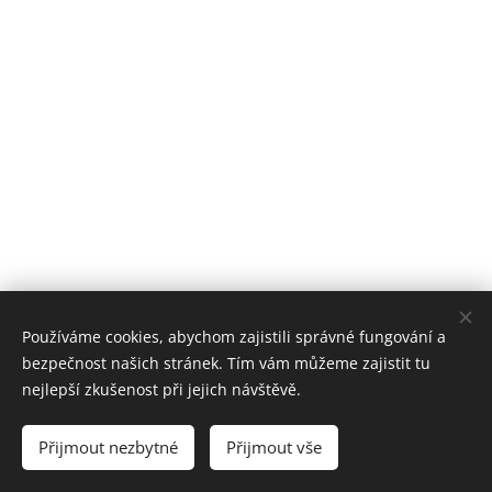
Používáme cookies, abychom zajistili správné fungování a
bezpečnost našich stránek. Tím vám můžeme zajistit tu
nejlepší zkušenost při jejich návštěvě.
Přijmout nezbytné
Přijmout vše
Cookies