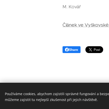
M. Kovář
Článek ve Vyškovské
Share
Používáme cookies, abychom zajistili správné fungování a bezp
můžeme zajistit tu nejlepší zkušenost při jejich návštěvě.