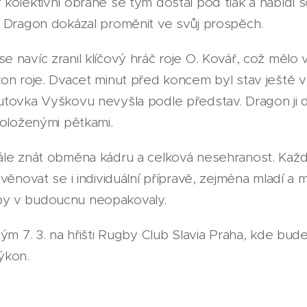
kolektivní obraně se tým dostal pod tlak a nabídl s
é Dragon dokázal proměnit ve svůj prospěch.
 navíc zranil klíčový hráč roje O. Kovář, což mělo v
on roje. Dvacet minut před koncem byl stav ještě v
tovka Vyškovu nevyšla podle představ. Dragon ji d
položenými pětkami.
ále znát obměna kádru a celková nesehranost. Každ
věnovat se i individuální přípravě, zejména mladí a 
y v budoucnu neopakovaly.
tým 7. 3. na hřišti Rugby Club Slavia Praha, kde bud
ýkon.