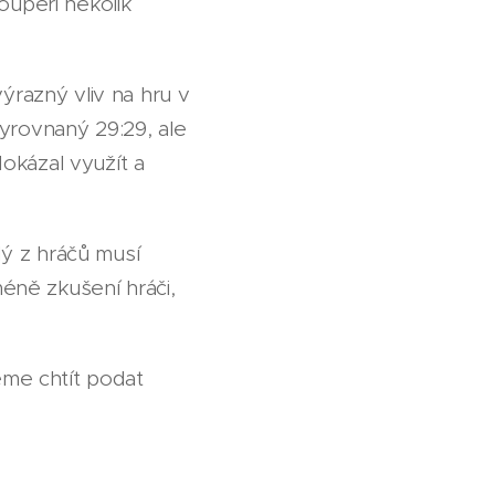
oupeři několik
ýrazný vliv na hru v
yrovnaný 29:29, ale
okázal využít a
ý z hráčů musí
méně zkušení hráči,
eme chtít podat