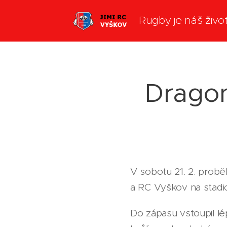
Rugby je náš živo
Dragon
V sobotu 21. 2. probě
a RC Vyškov na stadi
Do zápasu vstoupil lé