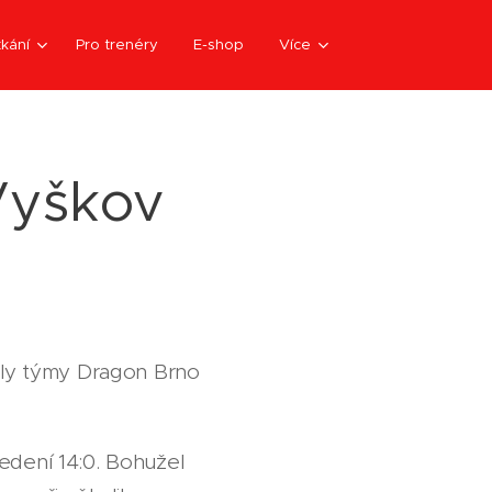
kání
Pro trenéry
E-shop
Více
 Vyškov
kaly týmy Dragon Brno
edení 14:0. Bohužel