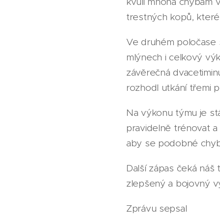
kvůli mnoha chybám v 
trestných kopů, kter
Ve druhém poločase se
mlýnech i celkový výk
závěrečná dvacetiminu
rozhodl utkání třemi 
Na výkonu týmu je st
pravidelně trénovat a 
aby se podobné chyb
Další zápas čeká náš 
zlepšený a bojovný v
Zprávu sepsal