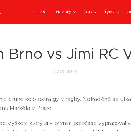
t
Úvod
Novinky
Klub
Týmy
Ut
 Brno vs Jimi RC
27.02.2026
hlo druhé kolo extraligy v ragby. Netradičně se ut
onu Markéta v Praze.
pe Vyškov, který si v prvním poločase vypracoval v