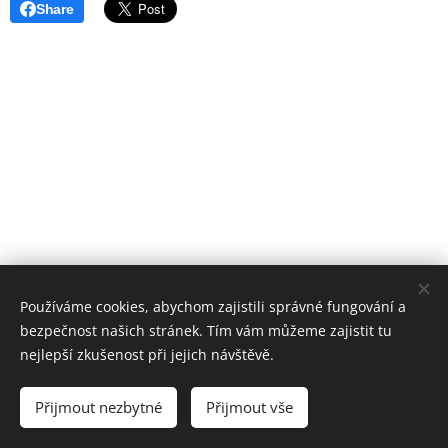
Share
Používáme cookies, abychom zajistili správné fungování a
bezpečnost našich stránek. Tím vám můžeme zajistit tu
nejlepší zkušenost při jejich návštěvě.
Přijmout nezbytné
Přijmout vše
Cookies