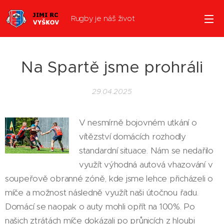
Rugby je náš život
Na Spartě jsme prohráli
29.04.2025
V nesmírně bojovném utkání o
vítězství domácích rozhodly
standardní situace. Nám se nedařilo
využít výhodná autová vhazování v
soupeřově obranné zóně, kde jsme lehce přicházeli o
míče a možnost následně využít naši útočnou řadu.
Domácí se naopak o auty mohli opřít na 100%. Po
našich ztrátách míče dokázali po průnicích z hloubi