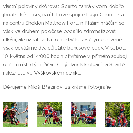
vlastní poloviny skórovat. Spartě zahrály velmi dobře
jihoafrické posily, na útokové spojce Hugo Courcier a
na centru Sheldon Matthew Fortuin. Našim hráčům se
však ve druhém poločase podařilo zdramatizovat
utkání, ale na vítězství to nestačilo. Za čtyři položení si
však odvážíme dva důležité bonusové body. V sobotu
10. května od 14:000 hodin přivítáme v přímém souboji
o třetí místo tým Říčan. Celý článek k utkání na Spartě
naleznete ve
Vyškovském deníku
.
Děkujeme Miloši Březinovi za krásné fotografie