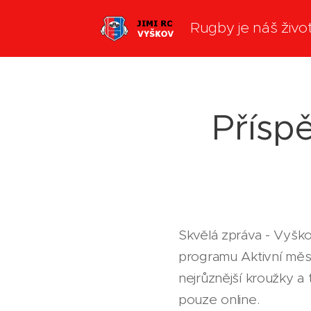
Rugby je náš živo
Příspě
Skvělá zpráva - Vyško
programu Aktivní měst
nejrůznější kroužky a 
pouze online.