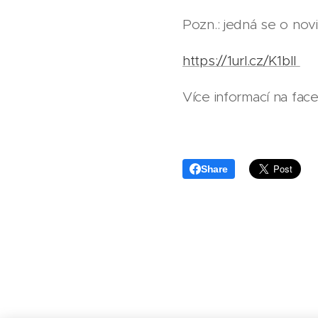
Pozn.: jedná se o nov
https://1url.cz/K1bIl
Více informací na fa
Share