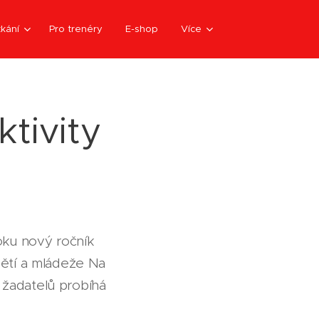
kání
Pro trenéry
E-shop
Více
ktivity
oku nový ročník
dětí a mládeže Na
e žadatelů probíhá