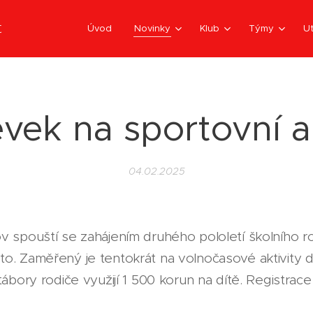
t
Úvod
Novinky
Klub
Týmy
Ut
vek na sportovní a
04.02.2025
v spouští se zahájením druhého pololetí školního r
o. Zaměřený je tentokrát na volnočasové aktivity 
tábory rodiče využijí 1 500 korun na dítě. Registrac