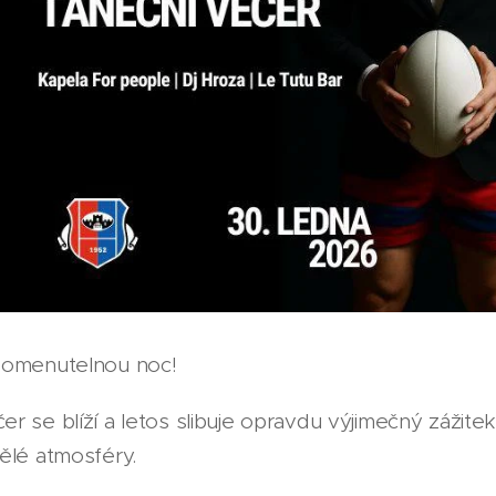
pomenutelnou noc!
r se blíží a letos slibuje opravdu výjimečný zážite
ělé atmosféry.