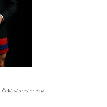
k. Čeká vás večer plný