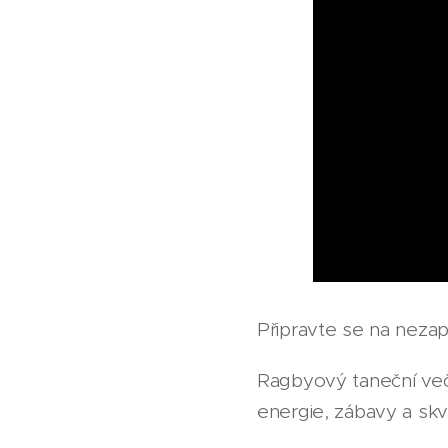
Připravte se na neza
Ragbyový taneční veče
energie, zábavy a skv