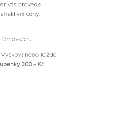
čer vás provede
raktivní ceny.
 Drnovicích.
, Vyškov) nebo každé
upenky 300,-
Kč