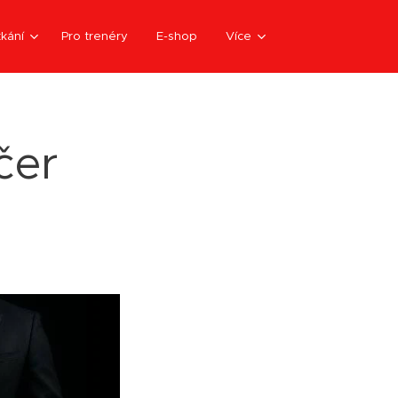
kání
Pro trenéry
E-shop
Více
čer