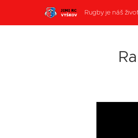
Rugby je náš živo
Ra