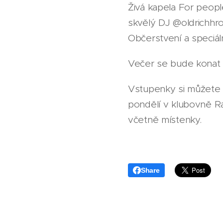
Živá kapela For peopl
skvělý DJ @oldrichhr
Občerstvení a speciáln
Večer se bude konat 
Vstupenky si můžete 
pondělí v klubovně R
včetně místenky.
Share