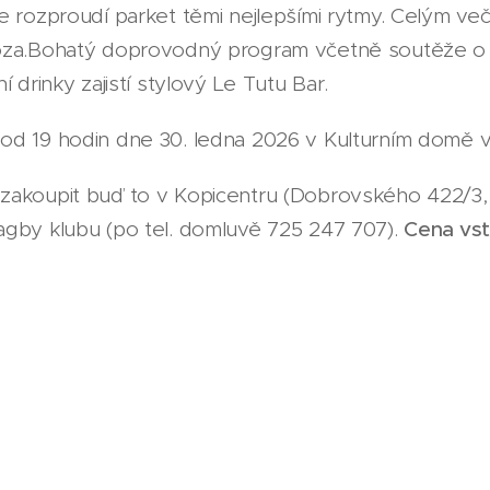
e rozproudí parket těmi nejlepšími rytmy. Celým ve
oza.Bohatý doprovodný program včetně soutěže o at
í drinky zajistí stylový Le Tutu Bar.
od 19 hodin dne 30. ledna 2026 v Kulturním domě v
zakoupit buď to v Kopicentru (Dobrovského 422/3
agby klubu (po tel. domluvě 725 247 707).
Cena vst