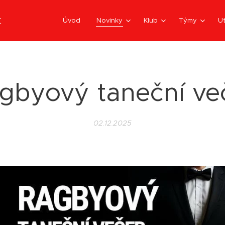
t
Úvod
Novinky
Klub
Týmy
Ut
gbyový taneční ve
02.12.2025