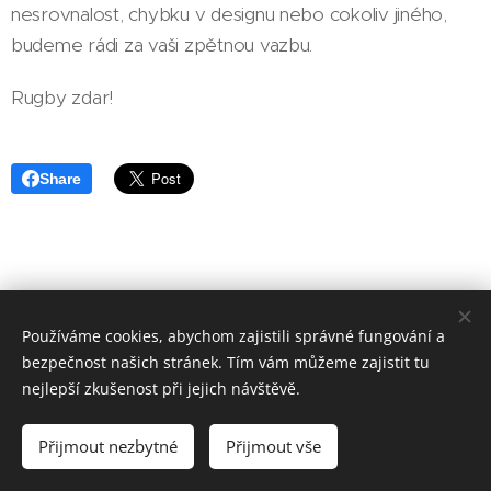
nesrovnalost, chybku v designu nebo cokoliv jiného,
budeme rádi za vaši zpětnou vazbu.
Rugby zdar!
Share
Používáme cookies, abychom zajistili správné fungování a
bezpečnost našich stránek. Tím vám můžeme zajistit tu
nejlepší zkušenost při jejich návštěvě.
Přijmout nezbytné
Přijmout vše
Cookies